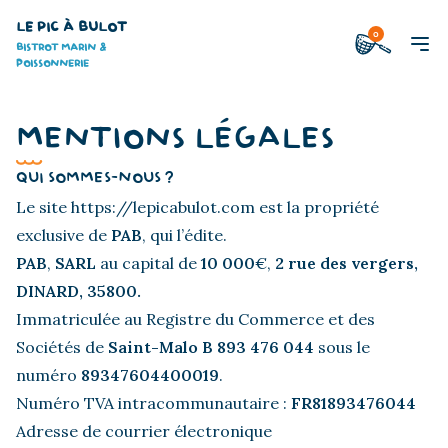
LE PIC À BULOT
0
BISTROT MARIN &
POISSONNERIE
MENTIONS LÉGALES
QUI SOMMES-NOUS ?
Le site https://lepicabulot.com est la propriété
exclusive de
PAB
, qui l’édite.
PAB
,
SARL
au capital de
10 000
€,
2 rue des vergers,
DINARD, 35800.
Immatriculée au Registre du Commerce et des
Sociétés de
Saint-Malo B 893 476 044
sous le
numéro
89347604400019
.
Numéro TVA intracommunautaire :
FR81893476044
Adresse de courrier électronique